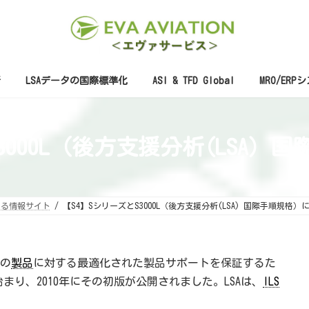
析
LSAデータの国際標準化
ASI & TFD Global
MRO/ERP
3000L（後方支援分析(LSA)
する情報サイト
【S4】SシリーズとS3000L（後方支援分析(LSA) 国際手順規格）
の
製品
に対する最適化された製品サポートを保証するた
が始まり、2010年にその初版が公開されました。LSAは、
ILS