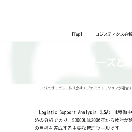
コ
ナ
ン
ビ
テ
ゲ
ン
ー
ツ
シ
へ
ョ
ス
ン
【Top】
ロジスティクス分
キ
に
ッ
移
プ
動
【S4】SシリーズとS
エヴァサービス｜株式会社エヴァアビエーションが運営
Log
i
st
ic Su
pp
ort Analy
si
s（
LSA
）は稼働中
めの分析であり、S3000Lは2006年から検討
の目標を達成する主要な管理ツールです。