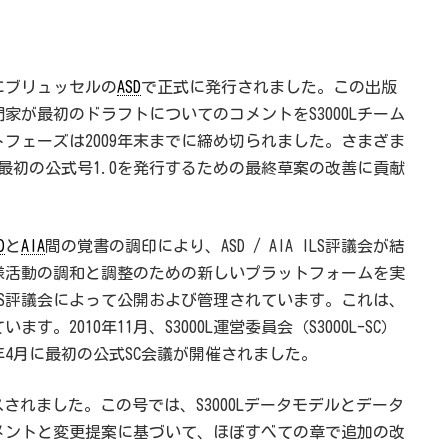
月にブリュッセルの
ASD
で正式に発行されました。この出版
が最初のドラフトについてのコメントをS3000Lチーム
フェーズは2009年末までに締め切られました。さまざま
月に最初の公式号1.0を発行するための最終草案の改善に貢献
D
と
AIA
間の覚書の調印により、ASD / AIA ILS評議会が結
仕様活動の調和と調整のための新しいプラットフォームを実
A ILS評議会によって公開および管理されています。これは、
います。2010年11月、S3000L運営委員会（S3000L-SC）
年4月に最初の公式SC会議が開催されました。
リリースされました。この号では、S3000Lデータモデルとデータ
メントと変更提案に基づいて、ほぼすべての章で追加の改