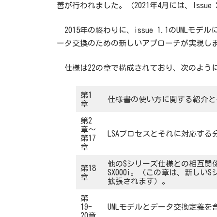
善が行われました。（2021年4月には、Issu
2015年の終わりに、issue 1.1のUMLモデ
ータ交換のための新しいアプローチが実現し
仕様は22の章で構成されており、次のよう
第1
仕様書の使い方に関する紹介と
章
第2
章〜
LSAプロセスとそれに対応す
第17
章
他のSシリーズ仕様との相互関係の説明：
第18
SX000i。（この章は、新し
章
拡張されます）。
第
19-
UMLモデルとデータ交換定義
20章