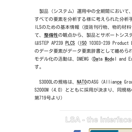
製品（システム）運用中の全期間において、
すべての要素を分析する様に考えられた分析
ILSのための基本情報（技術刊行物、物的材
て、
整備性
の観点から、製品とサポートシステ
はSTEP AP239
PLCS
（
ISO
10303-239 Prod
のデータ要素がデータ要素辞書として纏めら
モデル化の活動は、DMEWG（
Da
ta
Mod
el and
す。
S3000Lの規格は、
NATO
のASG（Allian
ce
Grou
S2000M（4.0）とともに採用が決まり、同規
第719号より）