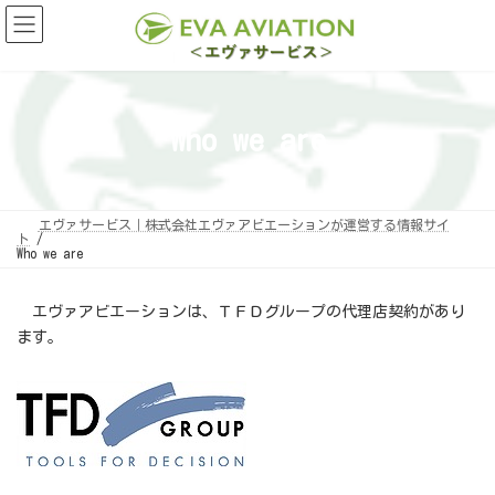
コ
ナ
ン
ビ
テ
ゲ
ン
ー
ツ
シ
へ
ョ
ス
ン
キ
に
Who we are
ッ
移
プ
動
エヴァサービス｜株式会社エヴァアビエーションが運営する情報サイ
ト
Who we are
エヴァアビエーションは、ＴＦＤグループの代理店契約があり
ます。