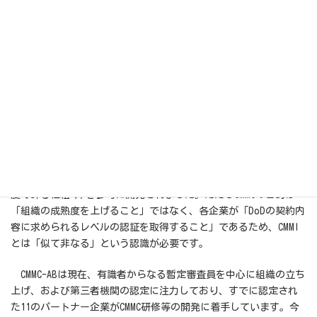
内容を申告することとなり、適切にリスク管理ができないという
問題を抱えていました。そのためDoDは第三者による評価方式を採
用する必要に迫られ、CMMCという新しいフレームワークを追加す
ることになったという経緯があります。
現在防衛省は、NI
ST
SP 800-171を参考とした新情報セキュリテ
ィ基準を整備予定ですが、その対象を全ての下請け事業者に求め
てしまっては、我が国も米国の二の舞になりかねず、CMMCに注目
が集まる所以です。
CMMCは、カーネギーメロン大学 ソフトウェア工学研究所
（SEI）のCMMI(組織のプロジェクトマネジメント力を5段階の成熟
度で計る仕組み)を参考に開発されました。ただしCMMCの目的は
「組織の成熟度を上げること」ではなく、各企業が「DoDの契約内
容に求められるレベルの認証を取得すること」であるため、CMMI
とは「似て非なる」という認識が必要です。
CMMC-ABは現在、有識者からなる暫定審査員を中心に組織の立ち
上げ、および第三者機関の認定に注力しており、すでに認定され
た11のパートナー企業がCMMC研修等の開発に着手しています。今