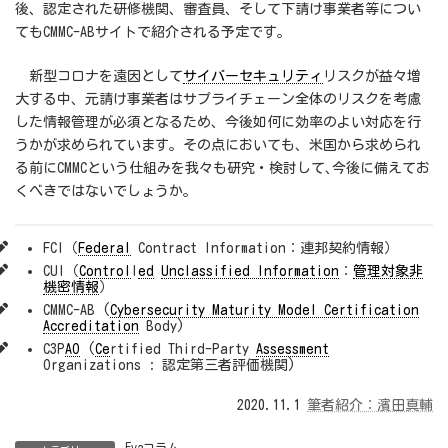
後、認定された研修機関、審査員、そして下請け事業者等につい
てもCMMC-ABサイトで紹介される予定です。
新型コロナを遠因として
サイバーセキュリティ
リスクが益々増
大する中、元請け事業者はサプライチェーン全体のリスクを考慮
した情報管理が必須となるため、今後如何に効率のよい対応を行
うかが求められています。その点においても、米国から求められ
る前にCMMCという仕組みを我々も研究・検討して､今後に備えてお
くべきではないでしょうか。
FCI（
Federal
Contract Information：連邦契約情報）
CUI（
Control
l
ed
Unclassified Information
：
管理対象非
機密情報
）
CMMC-AB (
Cybersecurity Maturity Model Certification
Accreditation
Body)
C3P
AO
(
Ce
rtified Third-Party
Assessment
Organizations : 認定第三者評価機関)
2020.11.1
筆者紹介：濱田真輔
Evaコラム