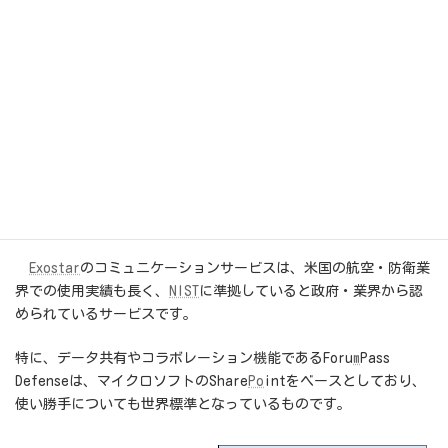
我々は、
サイバーセキュリティ
対策は一部の進んだ事業者だけ
がやれば良いわけではないと考えています。全ての事業者のため
に、コスト最小の最適なアドバイスをご用意しています。
② Exostarクラウドの提供
米国要求に応えられるクラウドと認証基盤は「
マネージドサー
ビス
」と呼ばれ、ある程度限定されています。我々はそのうちで
も、我が国の事業者にとって最適なサービスをご紹介します。
Exostar
のコミュニケーションサービスは、米国の航空・防衛業
界での使用実績も長く、
NIST
に準拠していると政府・業界から認
められているサービスです。
特に、データ共有やコラボレーション機能であるForu
m
Pass
Defenseは、マイクロソフトのShare
Po
intをベースとしており、
使い勝手についても世界標準となっているものです。