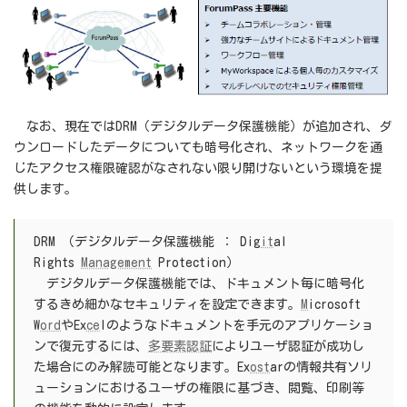
なお、現在ではDRM（デジタルデータ保護機能）が追加され、ダ
ウンロードしたデータについても暗号化され、ネットワークを通
じたアクセス権限確認がなされない限り開けないという環境を提
供します。
DRM （デジタルデータ保護機能 ： Dig
it
al
Rights
Management
Protection）
デジタルデータ保護機能では、ドキュメント毎に暗号化
するきめ細かなセキュリティを設定できます。
M
icrosoft
W
ord
やEx
ce
lのようなドキュメントを手元のアプリケーショ
ンで復元するには、
多要素認証
によりユーザ認証が成功し
た場合にのみ解読可能となります。Ex
ost
arの情報共有ソリ
ューションにおけるユーザの権限に基づき、閲覧、印刷等