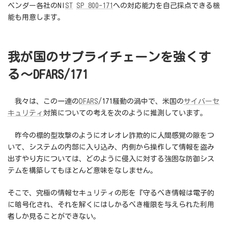
ベンダー各社のNI
ST
SP 800-171
への対応能力を自己採点できる機
能も用意します。
我が国のサプライチェーンを強くす
る～DFARS/171
我々は、この一連の
DFARS
/171騒動の渦中で、米国の
サイバーセ
キュリティ
対策についての考えを次のように推測しています。
昨今の標的型攻撃のようにオレオレ詐欺的に人間感覚の隙をつ
いて、システムの内部に入り込み、内側から操作して情報を盗み
出すやり方については、どのように侵入に対する強固な防御シス
テムを構築してもほとんど意味をなしません。
そこで、究極の情報セキュリティの形を『守るべき情報は電子的
に暗号化され、それを解くにはしかるべき権限を与えられた利用
者しか見ることができない。