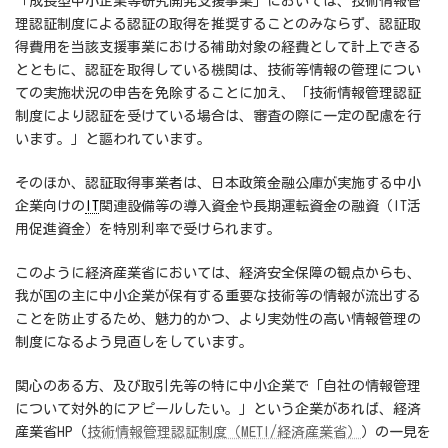
「成長型中小企業等研究開発支援事業」においては、技術情報管
理認証制度による認証の取得を推奨することのみならず、認証取
得費用を当該支援事業における補助対象の経費として計上できる
とともに、認証を取得している機関は、技術等情報の管理につい
ての実施状況の申告を免除することに加え、「技術情報管理認証
制度により認証を受けている場合は、審査の際に一定の配慮を行
います。」と謳われています。
そのほか、認証取得事業者は、日本政策金融公庫が実施する中小
企業向けの
IT
関連設備等の導入資金や長期運転資金の融資（IT活
用促進資金）を特別利率で受けられます。
このように経済産業省においては、経済安全保障の観点からも、
我が国の主に中小企業が保有する重要な技術等の情報が流出する
ことを防止するため、魅力的かつ、より実効性の高い情報管理の
制度になるよう見直しをしています。
関心のある方、及び取引先等の特に中小企業で「自社の情報管理
について対外的にアピールしたい。」という企業があれば、経済
産業省HP（
技術情報管理認証制度（METI/経済産業省）
）の一見を