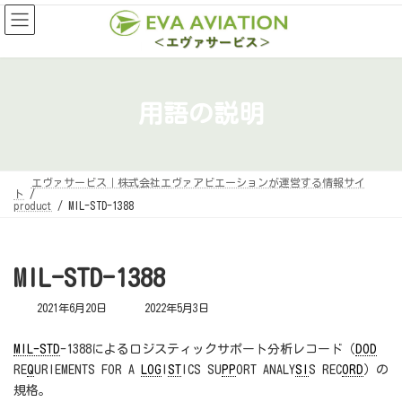
コ
ナ
ン
ビ
テ
ゲ
ン
ー
ツ
シ
へ
ョ
ス
ン
キ
に
用語の説明
ッ
移
プ
動
エヴァサービス｜株式会社エヴァアビエーションが運営する情報サイ
ト
product
MIL-STD-1388
MIL-STD-1388
最
2021年6月20日
2022年5月3日
終
更
新
MIL-STD
-1388によるロジスティックサポート分析レコード（
DOD
日
RE
Q
URIEMENTS FOR A
LOG
I
ST
ICS SU
PP
ORT ANALY
SI
S REC
ORD
）の
時
:
規格。