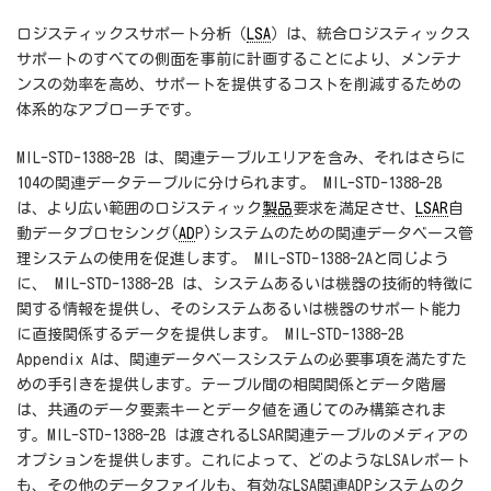
ロジスティックスサポート分析（
LSA
）は、統合ロジスティックス
サポートのすべての側面を事前に計画することにより、メンテナ
ンスの効率を高め、サポートを提供するコストを削減するための
体系的なアプローチです。
MIL-STD-1388-2B は、関連テーブルエリアを含み、それはさらに
104の関連データテーブルに分けられます。 MIL-STD-1388-2B
は、より広い範囲のロジスティック
製品
要求を満足させ、
LSAR
自
動データプロセシング(
AD
P)システムのための関連データベース管
理システムの使用を促進します。 MIL-STD-1388-2Aと同じよう
に、 MIL-STD-1388-2B は、システムあるいは機器の技術的特徴に
関する情報を提供し、そのシステムあるいは機器のサポート能力
に直接関係するデータを提供します。 MIL-STD-1388-2B
Appendix Aは、関連データベースシステムの必要事項を満たすた
めの手引きを提供します。テーブル間の相関関係とデータ階層
は、共通のデータ要素キーとデータ値を通じてのみ構築されま
す。MIL-STD-1388-2B は渡されるLSAR関連テーブルのメディアの
オプションを提供します。これによって、どのようなLSAレポート
も、その他のデータファイルも、有効なLSA関連ADPシステムのク