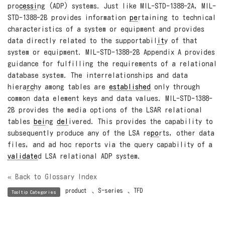
pro
ce
ssi
ng (ADP) systems. Just like MIL-STD-1388-2A, MIL-
STD-1388-2B provides information
pe
rtaining to technical
characteristics of a system or equipment and provides
data directly related to the supportabil
it
y of that
system or equipment. MIL-STD-1388-2B Appendix A provides
guidance for fulfilling the requirements of a relational
database system. The interrelationships and data
hiera
rc
hy among tables are
established
only through
common data element keys and data values. MIL-STD-1388-
2B provides the media options of the LSAR relational
tables
bei
ng
del
ivered. This provides the capability to
subsequently produce any of the LSA re
po
rts, other data
files, and ad hoc reports via the query capability of a
validate
d LSA relational ADP system.
« Back to Glossary Index
product
、
S-series
、
TFD
Tooltip Categories