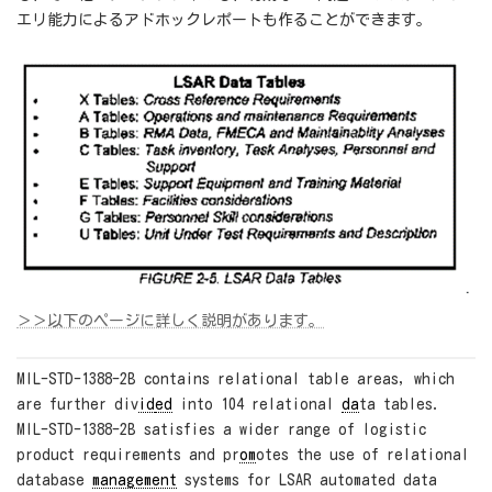
エリ能力によるアドホックレポートも作ることができます。
＞＞以下のページに詳しく説明があります。
MIL-STD-1388-2B contains relational table areas, which
are further div
id
ed
into 104 relational
da
ta tables.
MIL-STD-1388-2B satisfies a wider range of logistic
product requirements and pr
om
otes the use of relational
database
management
systems for LSAR automated data