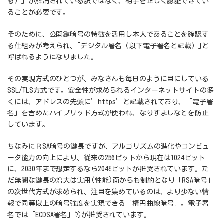
る）」が解消されている訳ではなく、相手を正しく認証できてい
ることが必要です。
そのために、公開鍵暗号の特徴を活用し本人であることを確認す
る仕組みが考えられ、｢デジタル署名（以下電子署名と記載）｣と
呼ばれるようになりました。
その実現方式のひとつが、みなさんも毎日のように目にしている
SSL/TLS方式です。安全性が求められるインターネットサイトの多
くには、アドレスの先頭に’https’と記載されており、「電子署
名」を含めたハイブリッド方式が使われ、なりすましなどを防止
しています。
ちなみにＲSA暗号の鍵長ですが、アルゴリズムの進化やコンピュ
ータ能力の向上により、従来の256ビットから現在は1024ビット
に、2030年まで想定するなら2048ビットが推奨されています。た
だ無闇な鍵長の増大は実用(性能)面からも制約となり「RSA暗号」
の次世代方式が求められ、注目を集めているのは、より少ない情
報で同等以上の暗号強度を実現できる「楕円曲線暗号」。電子署
名では「ECDSA署名」等が推奨されています。