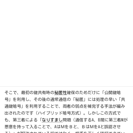
【公開鍵暗号】
従来型暗号である「共通鍵暗号」には、昔から「鍵配送問題（鍵
漏洩で容易に解読）」が存在し、暗号の用途拡大で「鍵管理の煩
雑さ」の問題も新たに発生しました。
それらの問題を解決する手法として「暗号化の鍵と復号化の鍵を
非対称にする」方式が1960年代から考案され、具体的なアルゴリ
ズムとして1977年に発表されたのが「RSA暗号」で、解読の困難性
や実用性が各種チャレンジにより確認されてきました。ただ、
「共通鍵暗号」に比べて複雑な計算が必要で、その結果「処理が
遅い」という問題があり、利用は限定されていました。
そこで、最初の鍵共有時の
秘匿性
確保のためだけに「公開鍵暗
号」を利用し、その後の通常通信の「秘匿」には処理の早い「共
通鍵暗号」を利用することで、両者の弱点を補完する手法が編み
出されたのです（ハイブリッド暗号方式）。しかしこの方式で
も、第三者による「
なりすまし
問題（通信するA、B間に第三者Mが
悪意を持って入ることで、AはＭをＢと、ＢはＭをAと誤認させ