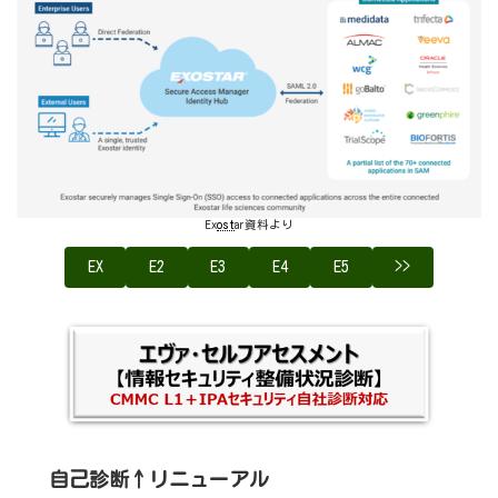
Ex
ost
ar資料より
EX
E2
E3
E4
E5
>>
自己診断↑リニューアル