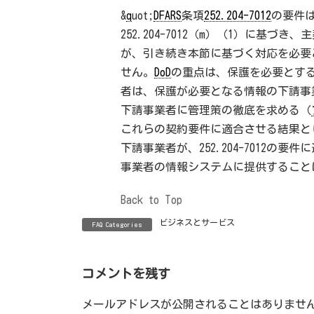
&
q
uot;
DFARS
条項
252.204-7012
の要件
252.204-7012（m）（1）に基
が、引き続き本節に基づく対応を必要
せん。
DoD
の重点は、保護を必要とす
者は、保護が必要となる情報の下請事
下請事業者に管理策の徹底を求める（
これらの契約要件に適合させる結果と
下請事業者が、252.204-7012の
事業者の情報システムに提供すること
Back to Top
ビジネスとサービス
FAQ Categories
コメントを残す
メールアドレスが公開されることはありませ