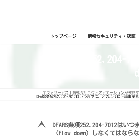
コ
ナ
ン
ビ
テ
ゲ
ン
ー
ツ
シ
へ
ョ
ス
ン
トップページ
情報セキュリティ・認証
キ
に
ッ
移
プ
動
DFARS条項252.2
エヴァサービス｜株式会社エヴァアビエーションが運営
DFARS条項252.204-7012はいつまでに、どのように下請事
E
DFARS条項252.204-701
（flow down）しなくてはなら