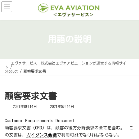
コ
ナ
ン
ビ
テ
ゲ
ン
ー
ツ
シ
へ
ョ
ス
ン
キ
に
用語の説明
ッ
移
プ
動
エヴァサービス｜株式会社エヴァアビエーションが運営する情報サイ
ト
product
顧客要求文書
顧客要求文書
最
2021年8月14日
2021年8月14日
終
更
新
Cu
st
om
er Re
q
uirements Document
日
顧客要求文書（
CRD
）は、顧客の後方分野要求の全てを含む。 こ
時
:
の文書は、
ガイダンス会議
で利用可能でなければならない。