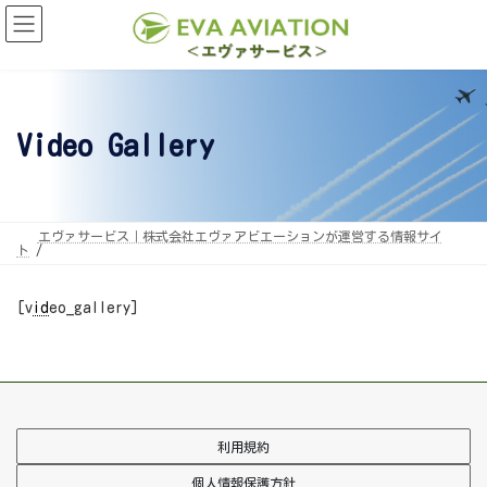
コ
ナ
ン
ビ
テ
ゲ
ン
ー
ツ
シ
へ
ョ
ス
ン
キ
に
Video Gallery
ッ
移
プ
動
エヴァサービス｜株式会社エヴァアビエーションが運営する情報サイ
ト
[v
id
eo_gallery]
利用規約
個人情報保護方針