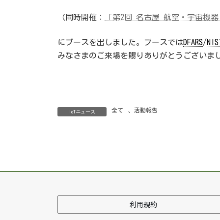
（同時開催：
「第2回 名古屋 航空・宇宙機器 開発展
にブースを出しました。ブースでは
DFARS
/
NIS
みなさまのご来場を賜りありがとうございま
全て
、
活動報告
IoTニュース
利用規約