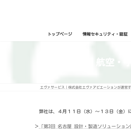
コ
ナ
ン
ビ
テ
ゲ
ン
ー
ツ
シ
へ
ョ
ス
ン
トップページ
情報セキュリティ・認証
キ
に
ッ
移
プ
動
名古屋 航空・宇宙
エヴァサービス｜株式会社エヴァアビエーションが運営
弊社は、４月１１日（水）～１３日（金）に
＞
「第3回 名古屋 設計・製造ソリューション展 (D