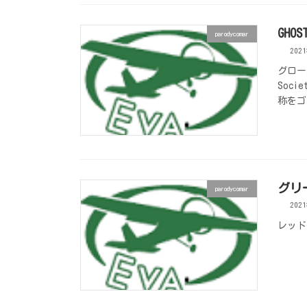
GHOS
parodycomar
202
グローバ
Soc
称をゴ
グリ
parodycomar
202
レッド