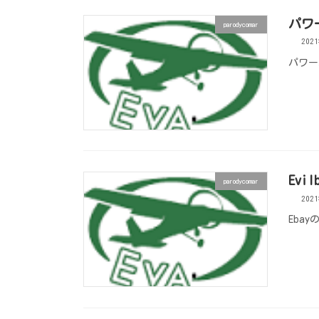
パワ
parodycomar
202
パワー
Evil
parodycomar
202
Eba