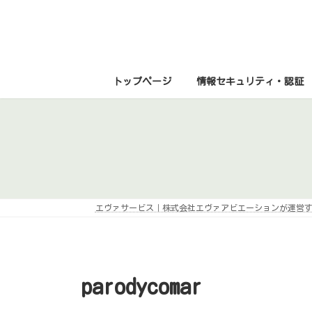
コ
ナ
ン
ビ
テ
ゲ
ン
ー
ツ
シ
へ
ョ
ス
ン
トップページ
情報セキュリティ・認証
キ
に
ッ
移
プ
動
エヴァサービス｜株式会社エヴァアビエーションが運営
parodycomar