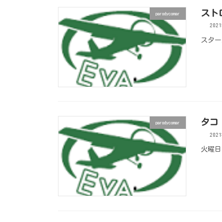
ストロ
parodycomar
202
スターバ
タコ
parodycomar
202
火曜日