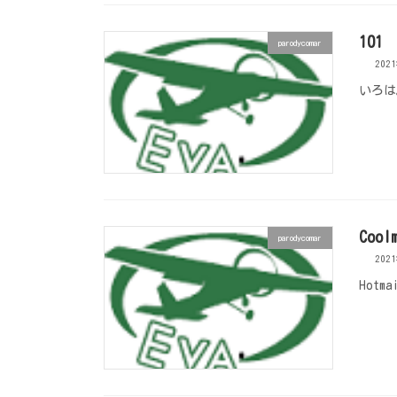
101
parodycomar
202
いろは
Cool
parodycomar
202
Hotm