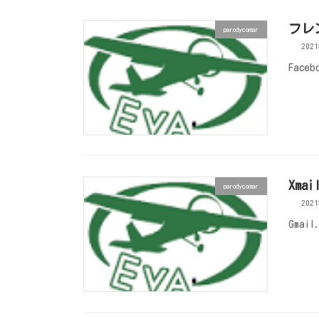
フレン
parodycomar
202
Face
Xmai
parodycomar
202
Gmai