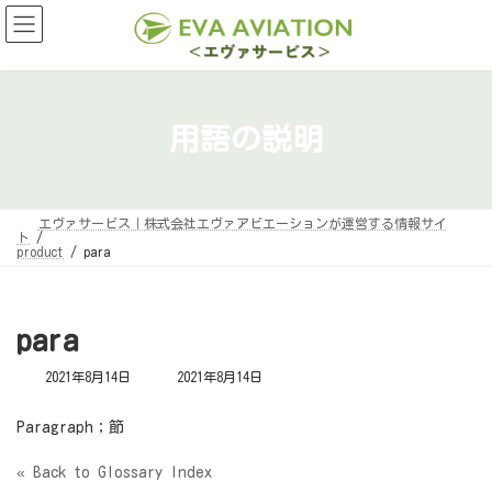
コ
ナ
ン
ビ
テ
ゲ
ン
ー
ツ
シ
へ
ョ
ス
ン
キ
に
用語の説明
ッ
移
プ
動
エヴァサービス｜株式会社エヴァアビエーションが運営する情報サイ
ト
product
para
para
最
2021年8月14日
2021年8月14日
終
更
新
Paragraph；節
日
時
:
« Back to Glossary Index