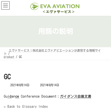
コ
ナ
ン
ビ
テ
ゲ
ン
ー
ツ
シ
へ
ョ
ス
ン
キ
に
用語の説明
ッ
移
プ
動
エヴァサービス｜株式会社エヴァアビエーションが運営する情報サイ
ト
product
GC
GC
最
2021年8月14日
2021年8月14日
終
更
新
Gu
id
an
ce
Conference Document；
ガイダンス会議文書
日
時
:
« Back to Glossary Index