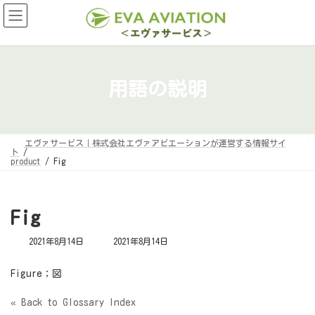
コ
ナ
ン
ビ
テ
ゲ
ン
ー
ツ
シ
へ
ョ
ス
ン
キ
に
用語の説明
ッ
移
プ
動
エヴァサービス｜株式会社エヴァアビエーションが運営する情報サイ
ト
product
Fig
Fig
最
2021年8月14日
2021年8月14日
終
更
新
Figure；図
日
時
:
« Back to Glossary Index