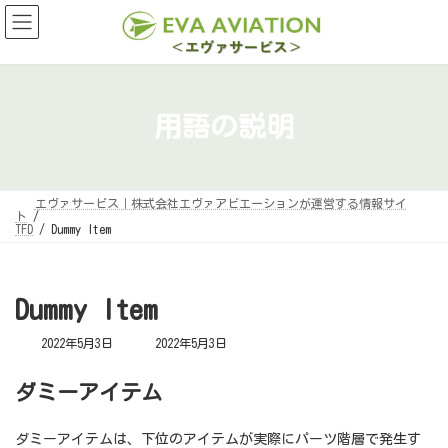
コ
ナ
ン
ビ
テ
ゲ
ン
ー
ツ
シ
へ
ョ
ス
ン
キ
に
用語の説明
ッ
移
プ
動
エヴァサービス｜株式会社エヴァアビエーションが運営する情報サイ
ト
TFD
Dummy Item
Dummy Item
最
2022年5月3日
2022年5月3日
終
更
新
ダミーアイテム
日
時
:
ダミーアイテムは、下位のアイテムが実際にパーツ階層で発生す