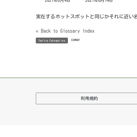
最
2021年6月4日
2021年8月14日
終
更
新
実在するホットスポットと同じかそれに近い
日
時
:
« Back to Glossary Index
comar
Tooltip Categories
利用規約