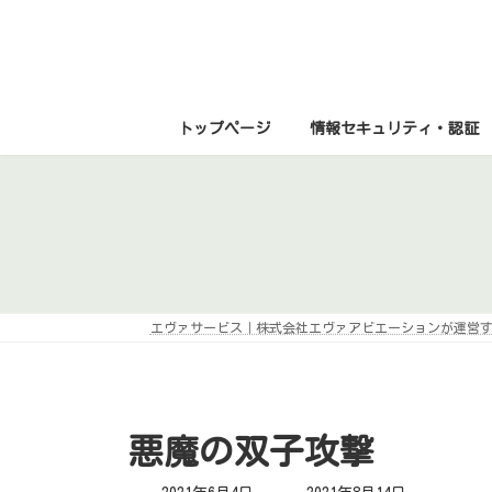
コ
ナ
ン
ビ
テ
ゲ
ン
ー
ツ
シ
へ
ョ
ス
ン
トップページ
情報セキュリティ・認証
キ
に
ッ
移
プ
動
エヴァサービス｜株式会社エヴァアビエーションが運営
悪魔の双子攻撃