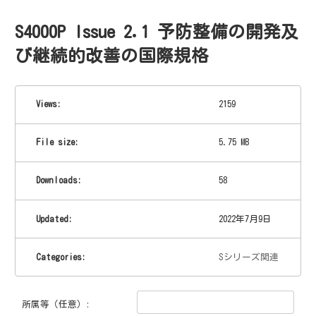
コ
ナ
ン
ビ
テ
ゲ
S4000P Issue 2.1 予防整備の開発及
ン
ー
ツ
シ
び継続的改善の国際規格
へ
ョ
ス
ン
キ
に
ッ
移
Views:
2159
プ
動
File size:
5.75 MB
Downloads:
58
Updated:
2022年7月9日
Categories:
Sシリーズ関連
所属等（任意）: