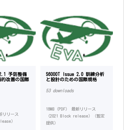
e 2.1 予防整備
S6000T Issue 2.0 訓練分析
続的改善の国際
と設計のための国際規格
53 downloads
18MB（PDF） 最新リリース
最新リリース
（2021 Block release）（暫定
elease）
提供）