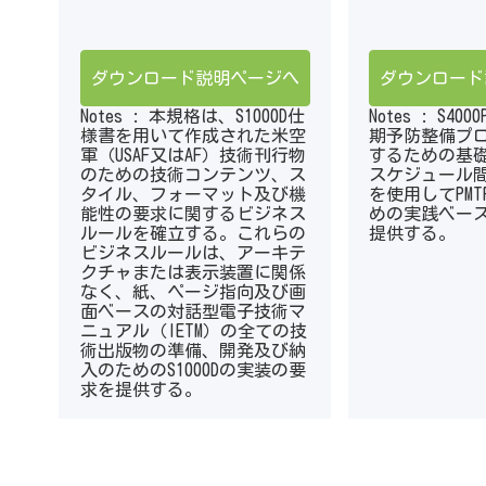
ダウンロード説明ページへ
ダウンロード
Notes : 本規格は、S1000D仕
Notes : S4
様書を用いて作成された米空
期予防整備プ
軍（USAF又はAF）技術刊行物
するための基
のための技術コンテンツ、ス
スケジュール間隔
タイル、フォーマット及び機
を使用してPM
能性の要求に関するビジネス
めの実践ベー
ルールを確立する。これらの
提供する。
ビジネスルールは、アーキテ
クチャまたは表示装置に関係
なく、紙、ページ指向及び画
面ベースの対話型電子技術マ
ニュアル（IETM）の全ての技
術出版物の準備、開発及び納
入のためのS1000Dの実装の要
求を提供する。