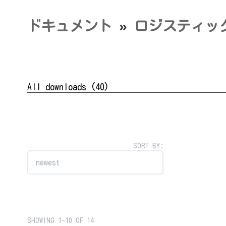
コ
ナ
ン
ビ
テ
ゲ
ドキュメント
»
ロジスティッ
ン
ー
ツ
シ
へ
ョ
ス
ン
キ
に
ッ
移
プ
動
All downloads
(40)
SORT BY:
SHOWING 1-10 OF 14