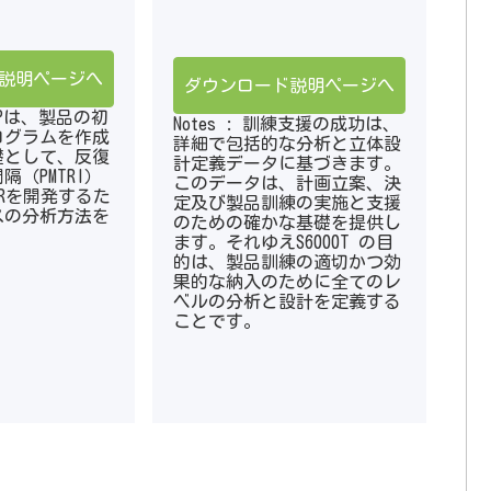
説明ページへ
ダウンロード説明ページへ
000Pは、製品の初
Notes : 訓練支援の成功は、
ログラムを作成
詳細で包括的な分析と立体設
礎として、反復
計定義データに基づきます。
（PMTRI）
このデータは、計画立案、決
TRを開発するた
定及び製品訓練の実施と支援
スの分析方法を
のための確かな基礎を提供し
ます。それゆえS6000T の目
的は、製品訓練の適切かつ効
果的な納入のために全てのレ
ベルの分析と設計を定義する
ことです。