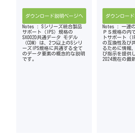
ダウンロード説明ページへ
ダウンロード
Notes : Sシリーズ統合製品
Notes : 
サポート（IPS）規格の
ＰＳ規格の内
SX002D共通データ モデル
トサポート（I
（CDM）は、2つ以上のSシリ
の互換性及び
ーズIPS規格に共通する全て
るために情報
のデータ要素の概念的な説明
び指示を提供
です。
2024現在の