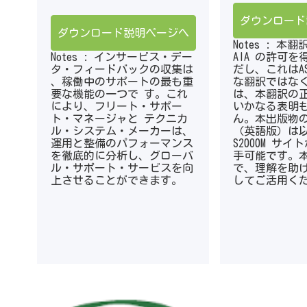
ダウンロード
ダウンロード説明ページへ
Notes : 本
Notes : インサービス・デー
AIA の許可
タ・フィードバックの収集は
だし、これはAS
、稼働中のサポートの最も重
な翻訳ではなく、
要な機能の一つで す。これ
は、本翻訳の
により、フリート・サポー
いかなる表明
ト・マネージャと テクニカ
ん。本出版物
ル・システム・メーカーは、
（英語版）は以下
運用と整備のパフォーマンス
S2000M サ
を徹底的に分析し、グローバ
手可能です。
ル・サポート・サービスを向
で、理解を助
上させることができます。
してご活用く