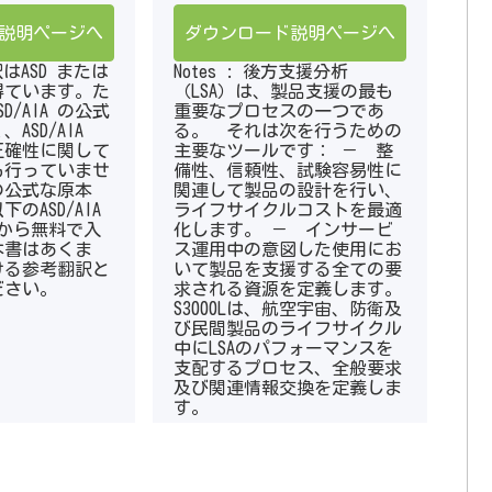
説明ページへ
ダウンロード説明ページへ
翻訳はASD または
Notes : 後方支援分析
を得ています。た
（LSA）は、製品支援の最も
D/AIA の公式
重要なプロセスの一つであ
ASD/AIA
る。 それは次を行うための
正確性に関して
主要なツールです： － 整
も行っていませ
備性、信頼性、試験容易性に
の公式な原本
関連して製品の設計を行い、
のASD/AIA
ライフサイクルコストを最適
イトから無料で入
化します。 － インサービ
本書はあくま
ス運用中の意図した使用にお
ける参考翻訳と
いて製品を支援する全ての要
ださい。
求される資源を定義します。
S3000Lは、航空宇宙、防衛及
び民間製品のライフサイクル
中にLSAのパフォーマンスを
支配するプロセス、全般要求
及び関連情報交換を定義しま
す。