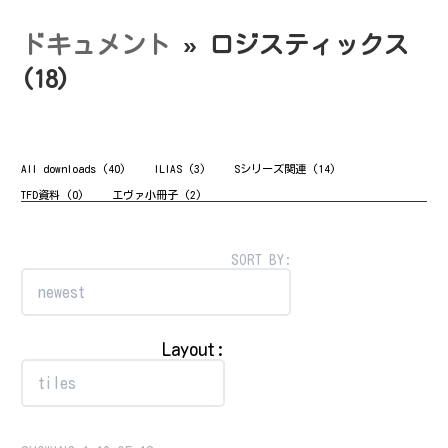
コ
ナ
ン
ビ
テ
ゲ
ドキュメント
» ロジスティックス
ン
ー
ツ
シ
(18)
へ
ョ
ス
ン
キ
に
ッ
移
プ
動
All downloads
(40)
ILIAS
(3)
Sシリーズ関連
(14)
TFD資料
(0)
エヴァ小冊子
(2)
SORT BY:
Layout: