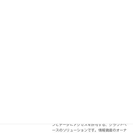
続きを読む
【Ex】Exostar社の紹介
2020年10月11日
Exostar社は2000年にロッキードマーティ
ン、ボーイング、BAEシステムズ、レイセオ
ン、ロールスロイスの5社共同出資で設立さ
れ、セキュアネットワーク上での各社EDIの運
営、ITARに対応した情報共有ツールの提供な
[…]
続きを読む
【E5】Exostarのクレデンシャル（識別
と認証）
2020年10月11日
Exostarのアイデンティティ・アクセス管理
（IAM）プラットフォームは、社内外の「信頼
できる」ユーザに対して企業のアプリケーショ
ンとデータにアクセスを許可する、クラウドベ
ースのソリューションです。情報資産のオーナ