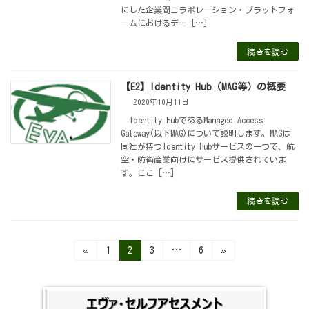
にした企業間コラボレーション・プラットフォ
ームにおけるデー […]
続きを読む
【E2】Identity Hub（MAG等）の概要
2020年10月11日
Identity HubであるManaged Access
Gateway(以下MAG)について説明します。MAGは
同社が持つIdentity Hubサービスの一つで、航
空・防衛産業向けにサービス提供されていま
す。ここ […]
続きを読む
投
固
固
固
固
«
1
2
3
…
6
»
定
定
定
定
稿
ペ
ペ
ペ
ペ
ー
ー
ー
ー
の
ジ
ジ
ジ
ジ