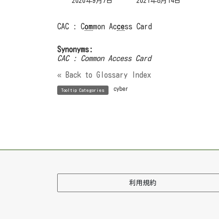
最
2020年9月7日
2021年8月14日
終
更
新
CAC : C
om
mon Ac
ce
ss Card
日
時
:
Synonyms:
CAC : Common Access Card
« Back to Glossary Index
cyber
Tooltip Categories
利用規約