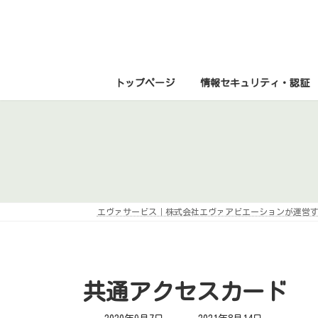
コ
ナ
ン
ビ
テ
ゲ
ン
ー
ツ
シ
へ
ョ
ス
ン
トップページ
情報セキュリティ・認証
キ
に
ッ
移
プ
動
エヴァサービス｜株式会社エヴァアビエーションが運営
共通アクセスカード